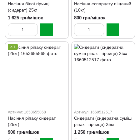
Насіння білої гірчиці
Насіння еспарцету піщаний
(сидерат) 25кг
(10кг)
1 625 грн/мішок
800 грн/мішок
ХІТ
Артикул: 1653655868
Артикул: 1660512517
Насіння ріпаку сидерат
Сидерати (сидератна суміш
(25кг)
ріпак - гірчиця) 25кг
900 грн/мішок
1 250 грн/мішок