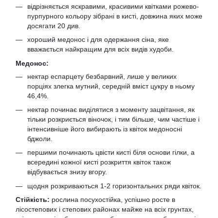
відрізняється яскравими, красивими квітками рожево-
пурпурного кольору зібрані в кисті, довжина яких може
досягати 20 див.
хороший медонос і для одержання сіна, яке
вважається найкращим для всіх видів худоби.
Медонос:
нектар еспарцету безбарвний, лише у великих
порціях злегка мутний, середній вміст цукру в ньому
46,4%.
нектар починає виділятися з моменту зацвітання, як
тільки розкриється віночок, і тим більше, чим частіше і
інтенсивніше його вибирають із квіток медоносні
бджоли.
першими починають цвісти кисті біля основи гілки, а
всередині кожної кисті розкриття квіток також
відбувається знизу вгору.
щодня розкриваються 1-2 горизонтальних ряди квіток.
Стійкість:
рослина посухостійка, успішно росте в
лісостепових і степових районах майже на всіх грунтах,