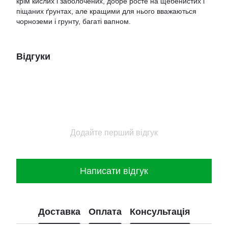
крім кислих і заболочених, добре росте на щебенистих і
піщаних ґрунтах, але кращими для нього вважаються
чорноземи і грунту, багаті вапном.
Відгуки
Додайте перший відгук
Написати відгук
Доставка
Оплата
Консультація