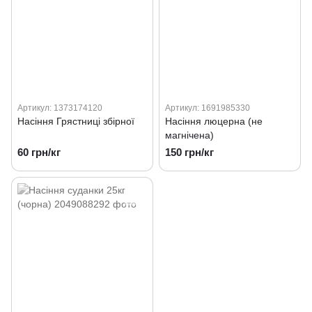
Артикул: 1373174120
Артикул: 1691985330
Насіння Грястниці збірної
Насіння люцерна (не
магнічена)
60 грн/кг
150 грн/кг