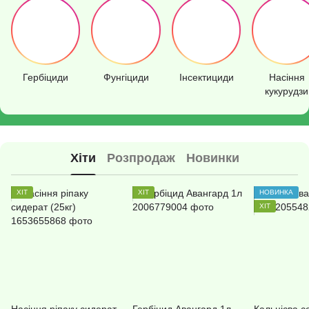
Гербіциди
Фунгіциди
Інсектициди
Насіння
кукурудзи
Хіти
Розпродаж
Новинки
ХІТ
ХІТ
НОВИНКА
ХІТ
Насіння ріпаку сидерат
Гербіцид Авангард 1л
Кальцієва с