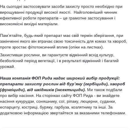
На сьогодні застосовувати засоби захисту просто необхідно при
вирощуванні продукції високої якості. Найголовніший чинник
ефективної роботи препаратів – це грамотне застосування і
високоякісні вихідні матеріали.
Пам’ятайте, будь-який препарат має свій термін зберігання, при
закінченні якого він втрачає свою токсичність для комах та хвороб,
проте зростає фітотоксичний вплив (опіки на листках).
Захистивши рослини, ви гарантуєте відмінний всхід культур,
безболісний період вегетації, і в результаті відмінний і багатий
урожай.
Наша компанія ФОП Рида надає широкий вибір продукції:
препарати захисту рослин від бур’яну (гербіциди), хвороб
(фунгіциди), від шкідників (інсектициди).
Ми також подбали
про вибір насіння. На сторінках сайту ФОП Рида - ви знайдете
насіння кукурудзи, соняшнику, сої, ріпаку, люцерни, суданки,
еспарцету, костриці, буряку, гарбуза, козлятнику та інші. За
додатковою інформацією звертайтеся за вказаними телефонами.