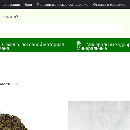
 информация
Блог
Пользовательское соглашение
Отзывы о магазине
онить вам?
Семена, посевной материал
Минеральные удобр
рности