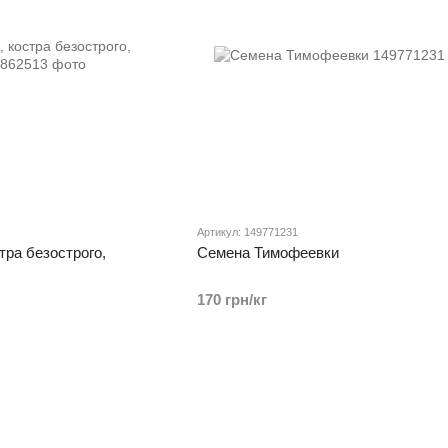
Артикул: 149771231
тра безострого,
Семена Тимофеевки
170 грн/кг