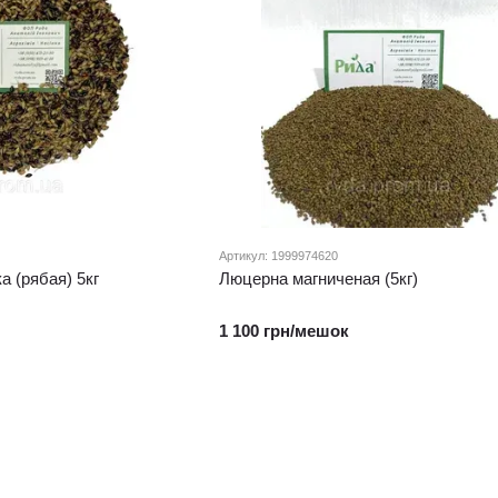
Артикул: 1999974620
 (рябая) 5кг
Люцерна магниченая (5кг)
1 100 грн/мешок