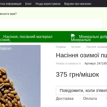
ктна інформація
Блог
Угода користувача
Відгуки про магазин
вонити вам?
Насіння, посівний матеріал
Мінеральні доб
Головна
Каталог
Насіння, посівни
Насіння озимої п
Немає в наявності
Артикул: 24719
375 грн/мішок
Повідомити, коли з'яви
Доставка
Оплата