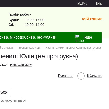
Укр
Рус
Вхід
Графік роботи:
Мій кошик
Будні:
10:00–17:00
Сб:
10:00–14:00
рива, мікродобрива, інокулянти
Інше
й матеріал
Зернові культури
Насіння озимої пшениці Юлія (не протруєна)
шениці Юлія (не протруєна)
52110
Написати відгук
Порівняти
В бажання
ться
Консультація