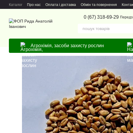
Перейти до основного контенту
Каталог
Про нас
Оплата і доставка
Обмін та повернення
Конта
0 (67) 318-69-29
Передз
Агрохімія, засоби захисту рослин