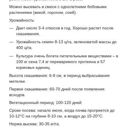
Можно высевать в смеси с однолетними бобовыми
растениями (викой, горохом, соей).
Урожайность:
Дает около 3-4 откосов в год. Хорошо растет после
скашивания.
Урожайность семян 8-13 ц/га, зеленоватой массы до
400 ц/га.
Культура очень богата питательными веществами – в
100 кг сена 7,4 кг переваримого протеина и 57
кормовых единиц.
Высота скашивания: 6-8 см, в период выбрасывания
метелки.
Первое скашивание: 60-70 дней после появления
всходов.
Вегетационный период: 100-120 дней
Сроки посева: начало июня, когда почва прогреется до
10-12°С на глубине 8-10 см, а воздух до 15-20°С.
Норма высева: 30-35 кг/га.