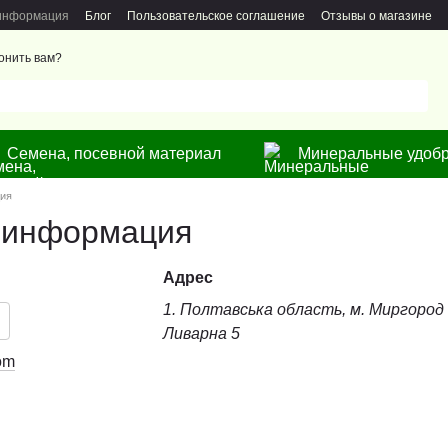
 информация
Блог
Пользовательское соглашение
Отзывы о магазине
онить вам?
Семена, посевной материал
Минеральные удобр
ция
 информация
Адрес
1. Полтавська область, м. Миргород в
Ливарна 5
om