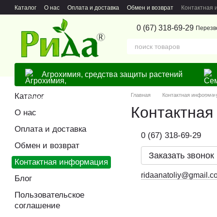
Перейти к основному контенту
Каталог
О нас
Оплата и доставка
Обмен и возврат
Контактная
0 (67) 318-69-29
Перезв
Агрохимия, средства защиты растений
Каталог
Главная
Контактная информа
Контактная
О нас
Оплата и доставка
0 (67) 318-69-29
Обмен и возврат
Заказать звонок
Контактная информация
ridaanatoliy@gmail.c
Блог
Пользовательское
соглашение