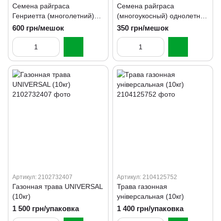
Семена райграса
Семена райграса
Генриетта (многолетний)
(многоукосный) однолетний
5кг
5кг
600 грн/мешок
350 грн/мешок
Артикул: 2102732407
Артикул: 2104125752
Газонная трава UNIVERSAL
Трава газонная
(10кг)
універсальная (10кг)
1 500 грн/упаковка
1 400 грн/упаковка