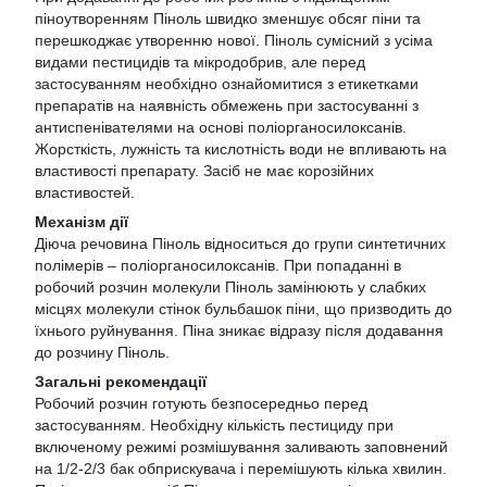
піноутворенням Піноль швидко зменшує обсяг піни та
перешкоджає утворенню нової. Піноль сумісний з усіма
видами пестицидів та мікродобрив, але перед
застосуванням необхідно ознайомитися з етикетками
препаратів на наявність обмежень при застосуванні з
антиспенівателями на основі поліорганосилоксанів.
Жорсткість, лужність та кислотність води не впливають на
властивості препарату. Засіб не має корозійних
властивостей.
Механізм дії
Діюча речовина Піноль відноситься до групи синтетичних
полімерів – поліорганосилоксанів. При попаданні в
робочий розчин молекули Піноль замінюють у слабких
місцях молекули стінок бульбашок піни, що призводить до
їхнього руйнування. Піна зникає відразу після додавання
до розчину Піноль.
Загальні рекомендації
Робочий розчин готують безпосередньо перед
застосуванням. Необхідну кількість пестициду при
включеному режимі розмішування заливають заповнений
на 1/2-2/3 бак обприскувача і перемішують кілька хвилин.