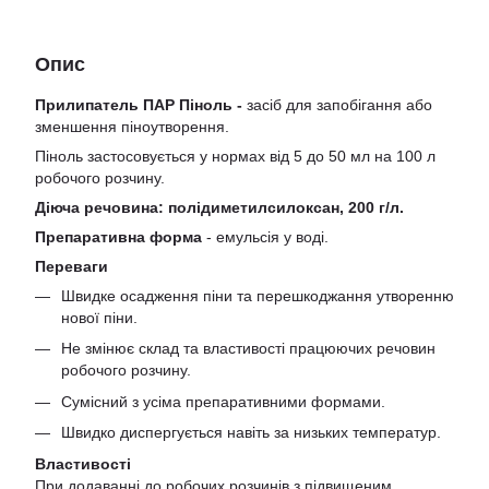
Опис
Прилипатель ПАР Піноль -
засіб для запобігання або
зменшення піноутворення.
Піноль застосовується у нормах від 5 до 50 мл на 100 л
робочого розчину.
Діюча речовина: полідиметилсилоксан, 200 г/л.
Препаративна форма
- емульсія у воді.
Переваги
Швидке осадження піни та перешкоджання утворенню
нової піни.
Не змінює склад та властивості працюючих речовин
робочого розчину.
Сумісний з усіма препаративними формами.
Швидко диспергується навіть за низьких температур.
Властивості
При додаванні до робочих розчинів з підвищеним