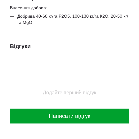
Внесення добрив:
Добрива 40-60 кг/га Р2О5, 100-130 кг/га К2О, 20-50 кг/
га MgO
Відгуки
Додайте перший відгук
Написати відгук