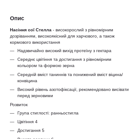
Опис
Насіння сої Стелла
- високорослий з рівномірним
дозріванням, високоякісний для харчового, а також
кормового використання
Надзвичайно високий вихід протеїну з гектара
Середнє цвітіння та достигання з рівномірним
кольором та формою зерна
Середній вміст таниннів та понижений вміст віцина/
конвіцина
Високий рівень азотофіксації, рекомендовано висівати
перед зерновими
Розвиток
Група стиглості: ранньостигла
Цвітіння 4
Достигання 5