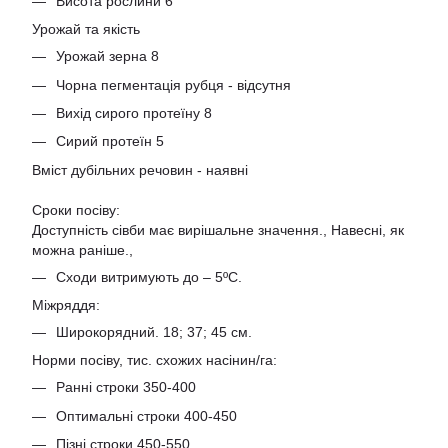
Висота рослини 6
Урожай та якість
Урожай зерна 8
Чорна пегментація рубця - відсутня
Вихід сирого протеїну 8
Сирий протеїн 5
Вміст дубільних речовин - наявні
Сроки посіву:
Доступність сівби має вирішальне значення., Навесні, як
можна раніше.,
Сходи витримують до – 5ºС.
Міжряддя:
Широкорядний. 18; 37; 45 см.
Норми посіву, тис. схожих насінин/га:
Ранні строки 350-400
Оптимальні строки 400-450
Пізні строки 450-550