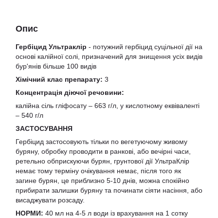
Опис
Гербіцид Ультраклір
- потужний гербіцид суцільної дії на
основі калійної солі, призначений для знищення усіх видів
бур'янів більше 100 видів
Хімічний клас препарату:
3
Концентрація діючої речовини:
калійна сіль гліфосату – 663 г/л, у кислотному еквіваленті
– 540 г/л
ЗАСТОСУВАННЯ
Гербіцид застосовують тільки по вегетуючому живому
буряну, обробку проводити в ранкові, або вечірні часи,
ретельно обприскуючи бурян, грунтової дії УльтраКлір
немає тому терміну очікування немає, після того як
загине бурян, це приблизно 5-10 днів, можна спокійно
прибирати залишки буряну та починати сіяти насіння, або
висаджувати розсаду.
НОРМИ:
40 мл на 4-5 л води із врахування на 1 сотку