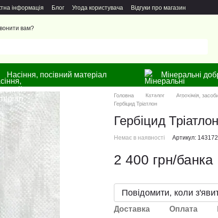
ктна інформація
Блог
Угода користувача
Відгуки про магазин
вонити вам?
Насіння, посівний матеріал
Мінеральні доб
Головна
Каталог
Агрохімія, засоб
Гербіцид Тріатлон
Гербіцид Тріатло
Немає в наявності
Артикул: 14317
2 400 грн/банка
Повідомити, коли з'яви
Доставка
Оплата