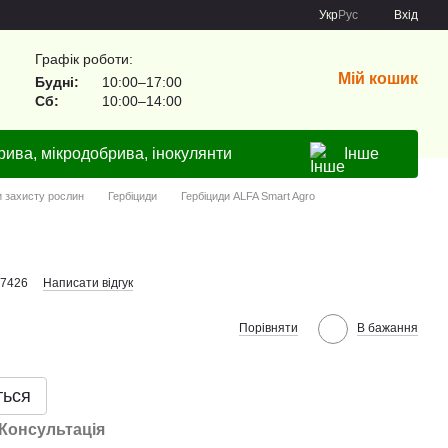
Укр
Рус
Вхід
Графік роботи:
Мій кошик
Будні:
10:00–17:00
Сб:
10:00–14:00
рива, мікродобрива, інокулянти
Інше
и захисту рослин
Гербіциди
Гербіциди ALFA Smart Agro
н
27426
Написати відгук
Порівняти
В бажання
ться
Консультація