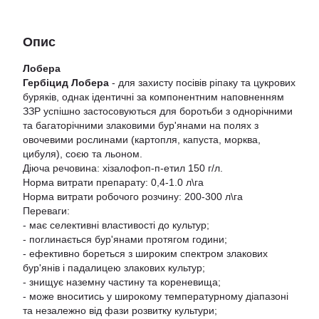
Опис
Лобера
Гербіцид Лобера
- для захисту посівів ріпаку та цукрових
буряків, однак ідентичні за компонентним наповненням
ЗЗР успішно застосовуються для боротьби з однорічними
та багаторічними злаковими бур'янами на полях з
овочевими рослинами (картопля, капуста, морква,
цибуля), соєю та льоном.
Діюча речовина: хізалофоп-п-етил 150 г/л.
Норма витрати препарату: 0,4-1.0 л\га
Норма витрати робочого розчину: 200-300 л\га
Переваги:
- має селективні властивості до культур;
- поглинається бур'янами протягом години;
- ефективно бореться з широким спектром злакових
бур'янів і падалицею злакових культур;
- знищує наземну частину та кореневища;
- може вноситись у широкому температурному діапазоні
та незалежно від фази розвитку культури;