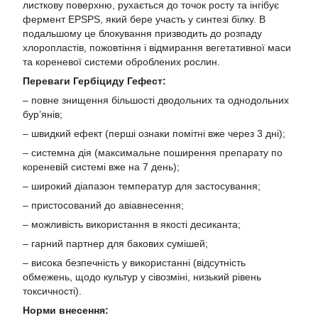
листкову поверхню, рухається до точок росту та інгібує
фермент EPSPS, який бере участь у синтезі білку. В
подальшому це блокування призводить до розпаду
хлоропластів, пожовтіння і відмирання вегетативної маси
та кореневої системи оброблених рослин.
Переваги Гербіциду Гефест:
– повне знищення більшості дводольних та однодольних
бур’янів;
– швидкий ефект (перші ознаки помітні вже через 3 дні);
– системна дія (максимальне поширення препарату по
кореневій системі вже на 7 день);
– широкий діапазон температур для застосування;
– пристосований до авіавнесення;
– можливість використання в якості десиканта;
– гарний партнер для бакових сумішей;
– висока безпечність у використанні (відсутність
обмежень, щодо культур у сівозміні, низький рівень
токсичності).
Норми внесення: