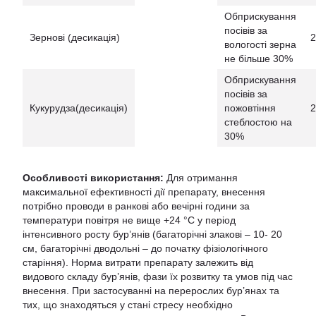
Обприскування
посівів за
Зернові (десикація)
2
вологості зерна
не більше 30%
Обприскування
посівів за
Кукурудза(десикація)
пожовтіння
2
стеблостою на
30%
Особливості використання:
Для отримання
максимальної ефективності дії препарату, внесення
потрібно проводи в ранкові або вечірні години за
температури повітря не вище +24 °С у період
інтенсивного росту бур’янів (багаторічні злакові – 10- 20
см, багаторічні дводольні – до початку фізіологічного
старіння). Норма витрати препарату залежить від
видового складу бур’янів, фази їх розвитку та умов під час
внесення. При застосуванні на перерослих бур’янах та
тих, що знаходяться у стані стресу необхідно