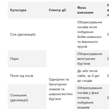
Фаза
Культура
Спектр дії
в
внесення
л
Обприскування
посівів після
побуріння
Соя (десикація)
2
бобів нижнього
та верхнього
ярусів
Обприскування
Пари
вегетуючих
2
бур’янів
До або після
Поля під посів
сівби, за 3 дні
2
Однорічні та
до сходів
багаторічні
Обприскування
злакові та
посівів у фазі
широколистяні
Соняшник
початку
2
бур’яни
(десикація)
побуріння
кошиків