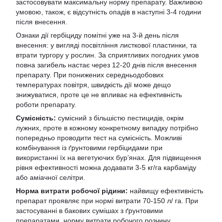
застосовувати максимальну норму препарату. Важливою
умовою, також, є відсутність опадів в наступні 3-4 години
після внесення.
Ознаки дії гербіциду помітні уже на 3-й день після
внесення: у вигляді посвітління листкової пластинки, та
втрати тургору у рослин. За сприятливих погодних умов
повна загибель настає через 12-20 днів після внесення
препарату. При понижених середньодобових
температурах повітря, швидкість дії може дещо
знижуватися, проте це не впливає на ефективність
роботи препарату.
Сумісність:
сумісний з більшістю пестицидів, окрім
лужних, проте в кожному конкретному випадку потрібно
попередньо проводити тест на сумісність. Можливі
комбінування із ґрунтовими гербіцидами при
використанні їх на вегетуючих бур’янах. Для підвищення
рівня ефективності можна додавати 3-5 кг/га карбаміду
або аміачної селітри.
Норма витрати робочої рідини:
найвищу ефективність
препарат проявляє при нормі витрати 70-150 л/ га. При
застосуванні в бакових сумішах з ґрунтовими
препаратами, норму витрати робочого розчину