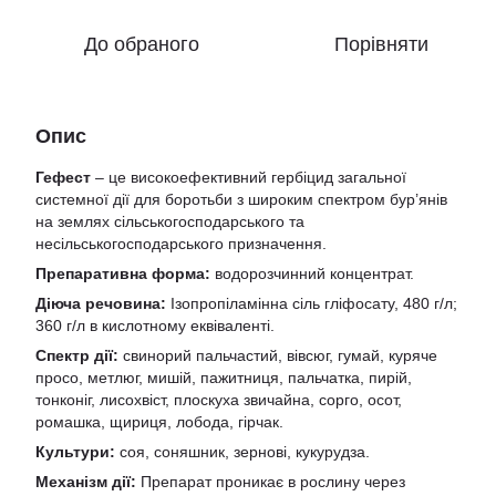
До обраного
Порівняти
Опис
Гефест
– це високоефективний гербіцид загальної
системної дії для боротьби з широким спектром бур’янів
на землях сільськогосподарського та
несільськогосподарського призначення.
Препаративна форма:
водорозчинний концентрат.
Діюча речовина:
Ізопропіламінна сіль гліфосату, 480 г/л;
360 г/л в кислотному еквіваленті.
Спектр дії:
свинорий пальчастий, вівсюг, гумай, куряче
просо, метлюг, мишій, пажитниця, пальчатка, пирій,
тонконіг, лисохвіст, плоскуха звичайна, сорго, осот,
ромашка, щириця, лобода, гірчак.
Культури:
соя, соняшник, зернові, кукурудза.
Механізм дії:
Препарат проникає в рослину через