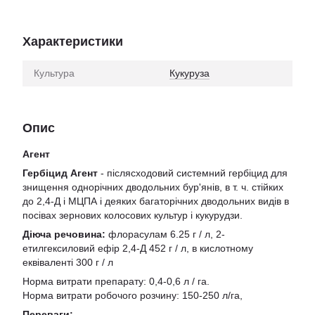
Характеристики
Культура
Кукуруза
Опис
Агент
Гербіцид Агент
- післясходовий системний гербіцид для
знищення однорічних дводольних бур'янів, в т. ч. стійких
до 2,4-Д і МЦПА і деяких багаторічних дводольних видів в
посівах зернових колосових культур і кукурудзи.
Діюча речовина:
флорасулам 6.25 г / л, 2-
етилгексиловий ефір 2,4-Д 452 г / л, в кислотному
еквіваленті 300 г / л
Норма витрати препарату: 0,4-0,6 л / га.
Норма витрати робочого розчину: 150-250 л/га,
Переваги: