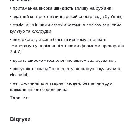
• притаманна висока швидкість впливу на бур'яни;
• здатний контролювати широкий спектр видів бур'янів;
• сумісний з іншими агрохімікатами в посівах зернових
культур та кукурудзи;
• використовується в більш широкому інтервалі
температур у порівнянні з іншими формами препаратів
2,4-Д;
• досить широке «технологічне вікно» застосування;
• відсутність післядії препарату на наступні культури в
сівозміні;
• не токсичний для тварин і людей, безпечний для
навколишнього середовища.
Тара:
5л.
Відгуки