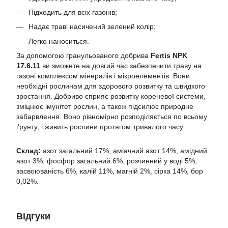
Підходить для всіх газонів;
Надає траві насичений зелений колір;
Легко наноситься.
За допомогою гранульованого добрива
Fertis NPK
17.6.11
ви зможете на довгий час забезпечити траву на
газоні комплексом мінералів і мікроелементів. Вони
необхідні рослинам для здорового розвитку та швидкого
зростання. Добриво сприяє розвитку кореневої системи,
зміцнює імунітет рослин, а також підсилює природне
забарвлення. Воно рівномірно розподіляється по всьому
ґрунту, і живить рослини протягом тривалого часу.
Склад:
азот загальний 17%, аміачний азот 14%, амідний
азот 3%, фосфор загальний 6%, розчинний у воді 5%,
засвоюваність 6%, калій 11%, магній 2%, сірка 14%, бор
0,02%.
Відгуки