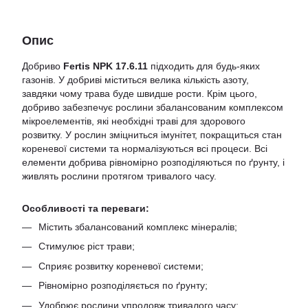
Опис
Добриво
Fertis NPK 17.6.11
підходить для будь-яких
газонів. У добриві міститься велика кількість азоту,
завдяки чому трава буде швидше рости. Крім цього,
добриво забезпечує рослини збалансованим комплексом
мікроелементів, які необхідні траві для здорового
розвитку. У рослин зміцниться імунітет, покращиться стан
кореневої системи та нормалізуються всі процеси. Всі
елементи добрива рівномірно розподіляються по ґрунту, і
живлять рослини протягом тривалого часу.
Особливості та переваги:
Містить збалансований комплекс мінералів;
Стимулює ріст трави;
Сприяє розвитку кореневої системи;
Рівномірно розподіляється по ґрунту;
Удобрює рослини упродовж тривалого часу;