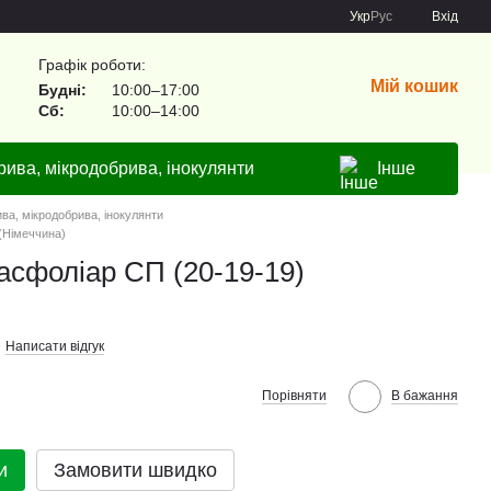
Укр
Рус
Вхід
Графік роботи:
Мій кошик
Будні:
10:00–17:00
Сб:
10:00–14:00
рива, мікродобрива, інокулянти
Інше
ва, мікродобрива, інокулянти
(Німеччина)
сфоліар СП (20-19-19)
Написати відгук
Порівняти
В бажання
и
Замовити швидко