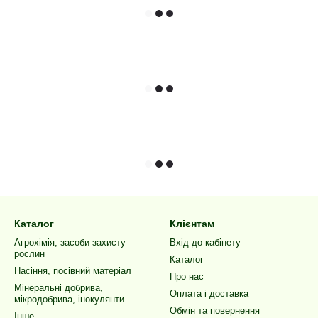
Каталог
Клієнтам
Агрохімія, засоби захисту
Вхід до кабінету
рослин
Каталог
Насіння, посівний матеріал
Про нас
Мінеральні добрива,
Оплата і доставка
мікродобрива, інокулянти
Обмін та повернення
Інше