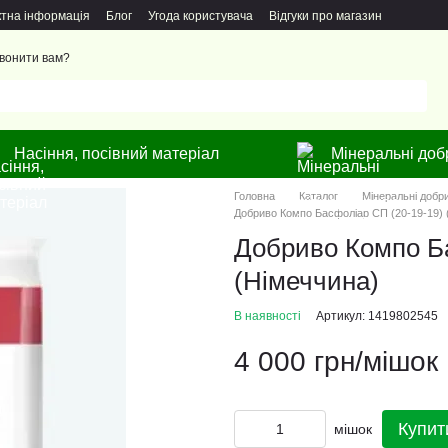
ктна інформація
Блог
Угода користувача
Відгуки про магазин
вонити вам?
Насіння, посівний матеріал
Мінеральні доб
Головна
Каталог
Мінеральні добри
Добриво Компо Басфоліар СП (20-19-19) 
Добриво Компо Ба
(Німеччина)
В наявності
Артикул: 1419802545
4 000 грн/мішок
Купит
мішок