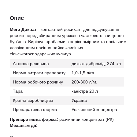
Опис
Мега Дикват -
контактний десикант для підсушування
рослин перед збиранням урожаю і часткового знищення
бур’янів. Вирішує проблеми з нерівномірним та повільним
дозріванням насіння найважливіших
сільськогосподарських культур.
Активна речовина
дикват дибромід, 374 г/л
Норма витрати препарату
1,0-1,5 л/га
Норма робочого розчину
200-300 л/га
Тара
каністра 20 л
Країна виробництва
Україна
Препаративна форма
Розчинений концентрат
Препаративна форма:
розчинний концентрат (РК)
Механізм дії: