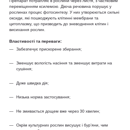
Препарат потрапляє в рослини через листя, з частковим
переміщенням ксилемою. Діюча речовина порушує у
рослинах процес фотосинтезу. У них утворюються сильні
оксиди, які пошкоджують клітинні мембрани та
цитоплазму, що призводить до зневоднення клітин і
висихання рослин.
Властивості та переваги:
Забезпечує прискорене збирання;
Зменшує вологість насіння та зменшує витрати на
сушіння;
Дуже швидка дія;
Низька норма застосування;
Не змивається дощем вже через 30 хвилин;
Окрім культурних рослин висушує і бур’яни, чим