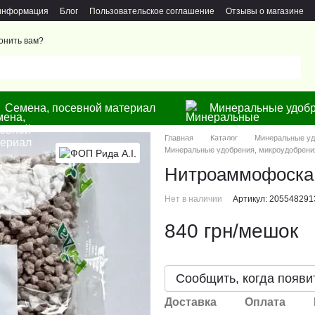
 информация
Блог
Пользовательское соглашение
Отзывы о магазине
онить вам?
Семена, посевной материал
Минеральные удобр
Главная
Каталог
Минеральные уд
Минеральные удобрения, микроудобрения
Нитроаммофоска 
Нет в наличии
Артикул: 205548291
840 грн/мешок
Сообщить, когда появи
Доставка
Оплата