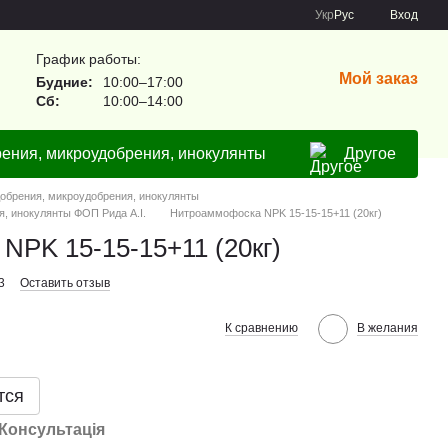
Укр
Рус
Вход
График работы:
Мой заказ
Будние:
10:00–17:00
Сб:
10:00–14:00
ения, микроудобрения, инокулянты
Другое
обрения, микроудобрения, инокулянты
, инокулянты ФОП Рида А.І.
Нитроаммофоска NPK 15-15-15+11 (20кг)
NPK 15-15-15+11 (20кг)
3
Оставить отзыв
К сравнению
В желания
тся
Консультація