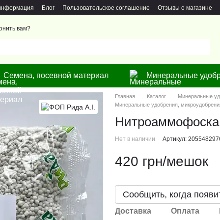
 информация
Блог
Пользовательское соглашение
Отзывы о магазине
онить вам?
Семена, посевной материал
Минеральные удобр
Главная
Каталог
Минеральные уд
Минеральные удобрения, микроудобрения
Нитроаммофоска N
Нет в наличии
Артикул: 205548297
420 грн/мешок
Сообщить, когда появи
Доставка
Оплата