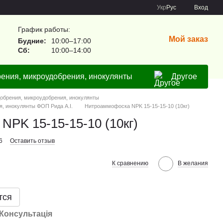
Укр
Рус
Вход
График работы:
Мой заказ
Будние:
10:00–17:00
Сб:
10:00–14:00
ения, микроудобрения, инокулянты
Другое
обрения, микроудобрения, инокулянты
, инокулянты ФОП Рида А.І.
Нитроаммофоска NPK 15-15-15-10 (10кг)
PK 15-15-15-10 (10кг)
6
Оставить отзыв
К сравнению
В желания
тся
Консультація