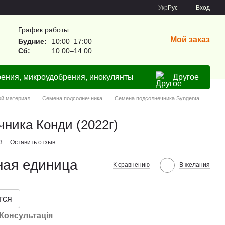
Укр
Рус
Вход
График работы:
Мой заказ
Будние:
10:00–17:00
Сб:
10:00–14:00
ения, микроудобрения, инокулянты
Другое
ой материал
Семена подсолнечника
Семена подсолнечника Syngenta
ника Конди (2022г)
3
Оставить отзыв
ная единица
К сравнению
В желания
тся
Консультація