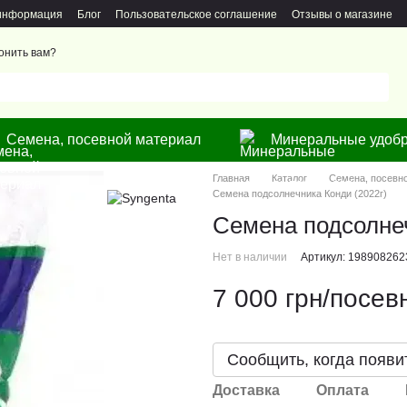
 информация
Блог
Пользовательское соглашение
Отзывы о магазине
онить вам?
Семена, посевной материал
Минеральные удобр
Главная
Каталог
Семена, посевн
Семена подсолнечника Конди (2022г)
Семена подсолнеч
Нет в наличии
Артикул: 198908262
7 000 грн/посев
Сообщить, когда появи
Доставка
Оплата