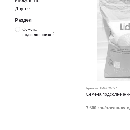
инокулянты
Другое
Раздел
Семена
2
подсолнечника
Артикул: 1507025097
Семена подсолнечник
3 500 грн/посевная 