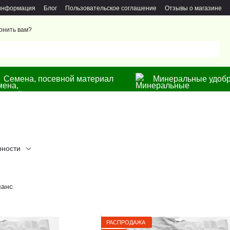
 информация
Блог
Пользовательское соглашение
Отзывы о магазине
онить вам?
Семена, посевной материал
Минеральные удобр
рности
РАСПРОДАЖА