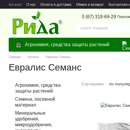
Перейти к основному контенту
Каталог
О нас
Оплата и доставка
Обмен и возврат
Контактная
0 (67) 318-69-29
Перезв
Агрохимия, средства защиты растений
Главная
Каталог
Евралис Семанс
Евралис Семанс
Сортировка:
по популя
Агрохимия, средства
защиты растений
Семена, посевной
материал
Минеральные
удобрения,
микроудобрения,