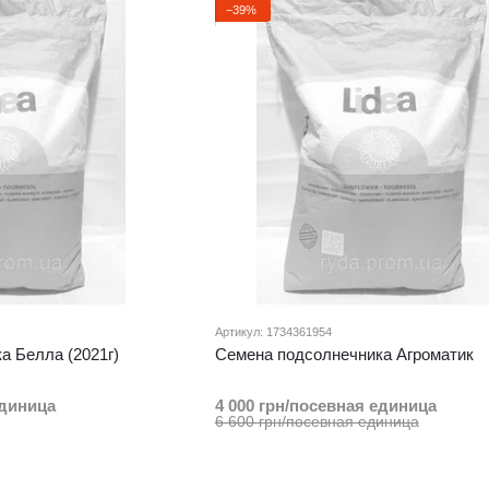
−39%
Артикул: 1734361954
а Белла (2021г)
Семена подсолнечника Агроматик
единица
4 000 грн/посевная единица
6 600 грн/посевная единица