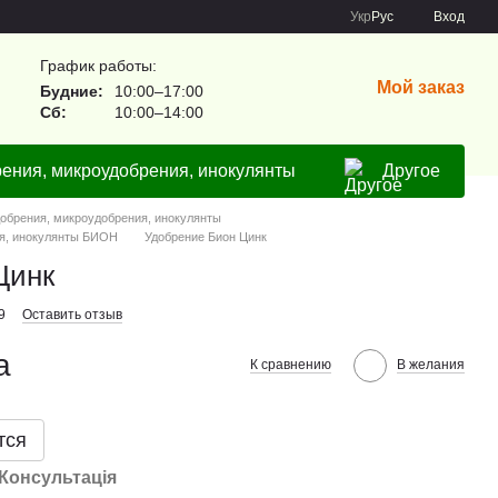
Укр
Рус
Вход
График работы:
Мой заказ
Будние:
10:00–17:00
Сб:
10:00–14:00
ения, микроудобрения, инокулянты
Другое
обрения, микроудобрения, инокулянты
я, инокулянты БИОН
Удобрение Бион Цинк
Цинк
9
Оставить отзыв
а
К сравнению
В желания
тся
Консультація