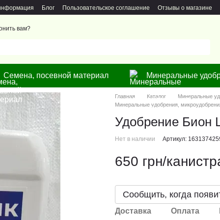
 информация
Блог
Пользовательское соглашение
Отзывы о магазине
онить вам?
Семена, посевной материал
Минеральные удобр
Главная
Каталог
Минеральные уд
Минеральные удобрения, микроудобрени
Удобрение Бион 
Нет в наличии
Артикул: 163137425
650 грн/канистр
Сообщить, когда появи
Доставка
Оплата