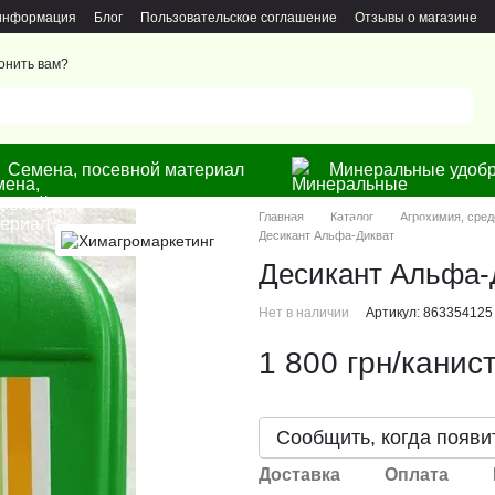
 информация
Блог
Пользовательское соглашение
Отзывы о магазине
онить вам?
Семена, посевной материал
Минеральные удобр
Главная
Каталог
Агрохимия, сред
Десикант Альфа-Дикват
Десикант Альфа-
Нет в наличии
Артикул: 863354125
1 800 грн/канис
Сообщить, когда появи
Доставка
Оплата