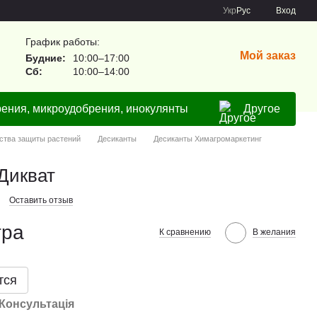
Укр
Рус
Вход
График работы:
Мой заказ
Будние:
10:00–17:00
Сб:
10:00–14:00
ения, микроудобрения, инокулянты
Другое
ства защиты растений
Десиканты
Десиканты Химагромаркетинг
Дикват
Оставить отзыв
тра
К сравнению
В желания
тся
Консультація