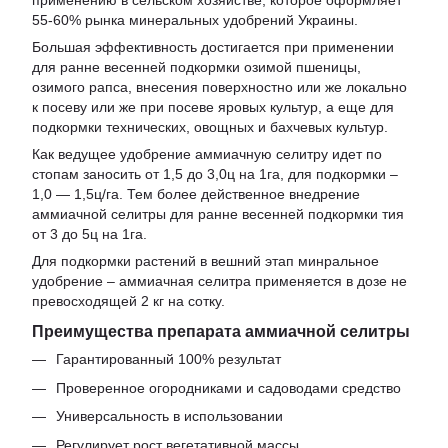
55-60% рынка минеральных удобрений Украины.
Большая эффективность достигается при применении
для ранне весенней подкормки озимой пшеницы,
озимого рапса, внесения поверхностно или же локально
к посеву или же при посеве яровых культур, а еще для
подкормки технических, овощных и бахчевых культур.
Как ведущее удобрение аммиачную селитру идет по
стопам заносить от 1,5 до 3,0ц на 1га, для подкормки –
1,0 — 1,5ц/га. Тем более действенное внедрение
аммиачной селитры для ранне весенней подкормки тия
от 3 до 5ц на 1га.
Для подкормки растений в вешний этап минральное
удобрение – аммиачная селитра применяется в дозе не
превосходящей 2 кг на сотку.
Преимущества препарата аммиачной селитры
Гарантированный 100% результат
Проверенное огородниками и садоводами средство
Универсальность в использовании
Регулирует рост вегетативной массы