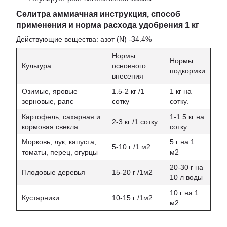
Селитра аммиачная инструкция, способ
применения и норма расхода удобрения 1 кг
Действующие вещества: азот (N) -34.4%
Нормы
Нормы
Культура
основного
подкормки
внесения
Озимые, яровые
1.5-2 кг /1
1 кг на
зерновые, рапс
сотку
сотку.
Картофель, сахарная и
1-1.5 кг на
2-3 кг /1 сотку
кормовая свекла
сотку
Морковь, лук, капуста,
5 г на 1
5-10 г /1 м2
томаты, перец, огурцы
м2
20-30 г на
Плодовые деревья
15-20 г /1м2
10 л воды
10 г на 1
Кустарники
10-15 г /1м2
м2