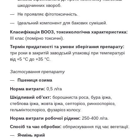
шкодочинних хвороб.
Не проявляє фітотоксичність.
Ідеальний компонент для бакових сумішей.
Класифікація ВООЗ, токсикологічна характеристика:
ІІІ клас (помірно токсичні).
Термін придатності та умови зберігання препарату:
три роки в закритій заводській упаковці при температурі
від +5 °С до +35 °С.
Застосування препарату
Пшениця озима
Норма витрати:
0,5 л/га
Шкідливий об’єкт:
борошниста роса, бура іржа,
стеблова іржа, жовта іржа, септоріоз, ринхоспоріоз,
гельмінтоспоріоз, фузаріоз колосу.
Норма витрати робочої рідини:
250-400 л/га.
Спосіб та час обробки:
обприскування під час вегетації.
Ячмінь ярий