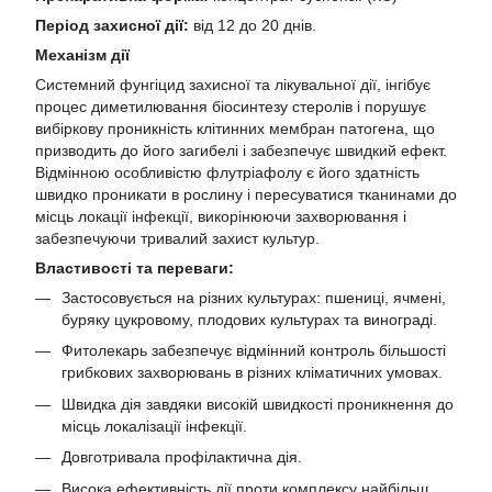
Період захисної дії:
від 12 до 20 днів.
Механізм дії
Системний фунгіцид захисної та лікувальної дії, інгібує
процес диметилювання біосинтезу стеролів і порушує
вибіркову проникність клітинних мембран патогена, що
призводить до його загибелі і забезпечує швидкий ефект.
Відмінною особливістю флутріафолу є його здатність
швидко проникати в рослину і пересуватися тканинами до
місць локації інфекції, викорінюючи захворювання і
забезпечуючи тривалий захист культур.
Властивості та переваги:
Застосовується на різних культурах: пшениці, ячмені,
буряку цукровому, плодових культурах та винограді.
Фитолекарь забезпечує відмінний контроль більшості
грибкових захворювань в різних кліматичних умовах.
Швидка дія завдяки високій швидкості проникнення до
місць локалізації інфекції.
Довготривала профілактична дія.
Висока ефективність дії проти комплексу найбільш