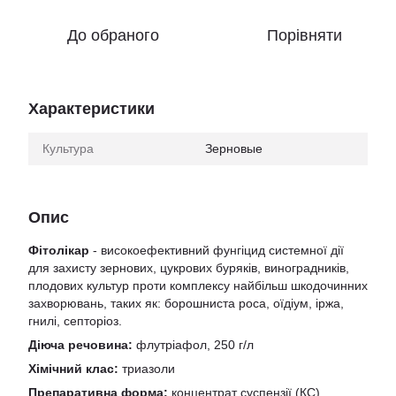
До обраного
Порівняти
Характеристики
Культура
Зерновые
Опис
Фітолікар
- високоефективний фунгіцид системної дії
для захисту зернових, цукрових буряків, виноградників,
плодових культур проти комплексу найбільш шкодочинних
захворювань, таких як: борошниста роса, оїдіум, іржа,
гнилі, септоріоз.
Діюча речовина:
флутріафол, 250 г/л
Хімічний клас:
триазоли
Препаративна форма:
концентрат суспензії (КС)